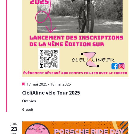
Mis
17 mai 2025
-
18 mai 2025
en
CléliAline vélo Tour 2025
avant
Orchies
Gratuit
JUIN
23