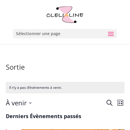
Sélectionner une page
Sortie
Il n’y a pas d’évènements à venir.
Reche
Na
À venir
Recherche
Liste
de
et
Sélectionnez
vu
Derniers Évènements passés
navig
une
Év
de
date.