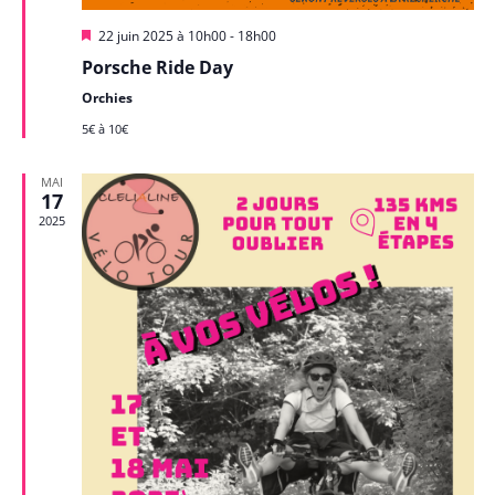
Mis
22 juin 2025 à 10h00
-
18h00
en
Porsche Ride Day
avant
Orchies
5€ à 10€
MAI
17
2025