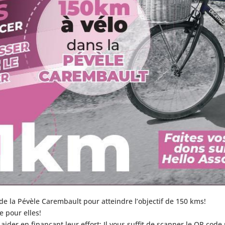
 de la Pévèle Carembault pour atteindre l’objectif de 150 kms!
e pour elles!
ider en finançant leur effort: Il vous suffit de scanner le QR code 