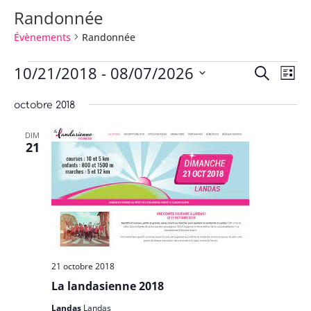
Randonnée
Évènements
Randonnée
Évènements
Reche
Na
10/21/2018
 - 
08/07/2026
Recherche
Liste
de
et
Sélectionnez
vu
navig
octobre 2018
une
Év
de
date.
DIM
vues
21
Évène
21 octobre 2018
La landasienne 2018
Landas
Landas