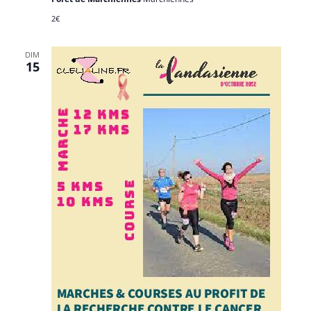
2€
DIM
15