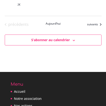
2€
Évènements
Aujourd’hui
précédents
Évènements
suivants
S’abonner au calendrier
Menu
Accueil
Notre association
Nos actions