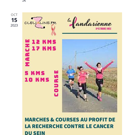
2€
OCT
15
2023