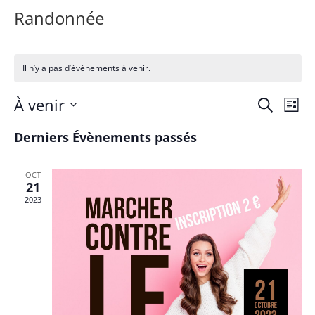
Randonnée
Il n’y a pas d’évènements à venir.
Reche
Na
À venir
Recherche
Liste
de
et
Sélectionnez
vu
Derniers Évènements passés
navig
une
Év
de
date.
vues
OCT
21
Évène
2023