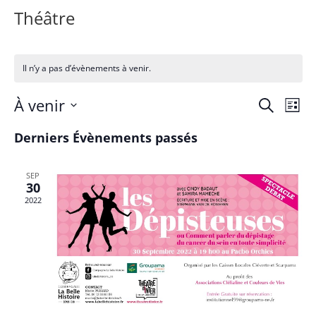
Théâtre
Il n’y a pas d’évènements à venir.
Reche
Na
À venir
Recherche
Liste
de
et
Sélectionnez
vu
Derniers Évènements passés
navig
une
Év
de
date.
vues
SEP
30
Évène
2022